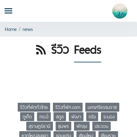
Home
/
news
รีวิว
Feeds
รีวิวที่พักทั่วไทย
รีวิวที่พัก.com
นครศรีธรรมราช
ภูเก็ต
กระบี่
สตูล
พังงา
ตรัง
ระนอง
สุราษฎร์ธานี
ชุมพร
พัทลุง
ประจวบ
หาดใหญ่สงขลา
ขอนแก่น
เชียงใหม่
เชียงราย