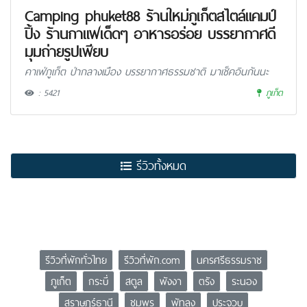
Camping phuket88 ร้านใหม่ภูเก็ตสไตล์แคมป์
ปิ้ง ร้านกาแฟเด็ดๆ อาหารอร่อย บรรยากาศดี
มุมถ่ายรูปเพียบ
คาเฟ่ภูเก็ต ป่ากลางเมือง บรรยากาศธรรมชาติ มาเช็คอินกันนะ
: 5421
ภูเก็ต
รีวิวทั้งหมด
รีวิวที่พักทั่วไทย
รีวิวที่พัก.com
นครศรีธรรมราช
ภูเก็ต
กระบี่
สตูล
พังงา
ตรัง
ระนอง
สุราษฎร์ธานี
ชุมพร
พัทลุง
ประจวบ