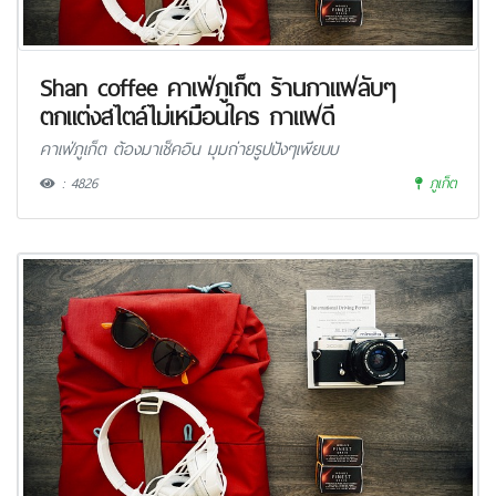
Shan coffee คาเฟ่ภูเก็ต ร้านกาแฟลับๆ
ตกแต่งสไตล์ไม่เหมือนใคร กาแฟดี
คาเฟ่ภูเก็ต ต้องมาเช็คอิน มุมถ่ายรูปปังๆเพียบบ
: 4826
ภูเก็ต