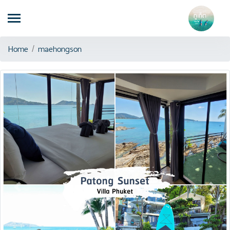
Home
/
maehongson
Previous
Next