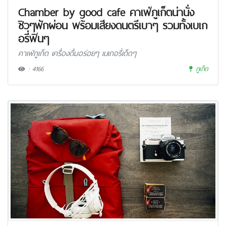
Chamber by good cafe คาเฟ่ภูเก็ตน่านั่ง
ชิวๆพักผ่อน พร้อมเสียงดนตรีเบาๆ รวมทั้งเบเก
อรี่ฟินๆ
คาเฟ่ภูเก็ต เครื่องดื่มอร่อยๆ เบเกอรี่เด็ดๆ
: 4166
ภูเก็ต