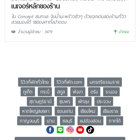
เนเจอร์หลักของร้าน
ใน Concept ชมทะเล จิบน้ำมะพร้าวชิวๆ ด้วยจุดเด่นของร้านที่วิว
สวยมองได้ 180องศาทั้งป่าตอง
จำนวนผู้เข้าชม : 3479
ป่าตอง
รีวิวที่พักทั่วไทย
รีวิวที่พัก.com
นครศรีธรรมราช
ภูเก็ต
กระบี่
สตูล
พังงา
ตรัง
ระนอง
สุราษฎร์ธานี
ชุมพร
พัทลุง
ประจวบ
หาดใหญ่สงขลา
ขอนแก่น
เชียงใหม่
เชียงราย
กาญจนบุรี
น่าน
ชลบุรี
แม่ฮ่องสอน
ภาคใต้