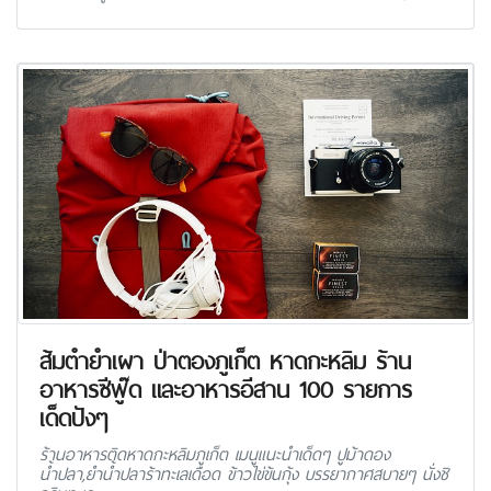
ส้มตำยำเผา ป่าตองภูเก็ต หาดกะหลิม ร้าน
อาหารซีฟู๊ด และอาหารอีสาน 100 รายการ
เด็ดปังๆ
ร้านอาหารติดหาดกะหลิมภูเก็ต เมนูแนะนำเด็ดๆ ปูม้าดอง
น้ำปลา,ยำน้ำปลาร้าทะเลเดือด ข้าวไข่ข้นกุ้ง บรรยากาศสบายๆ นั่งชิ