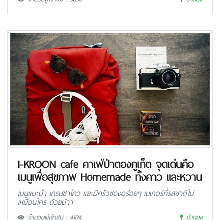
I-KROON cafe คาเฟ่ป่าตองภูเก็ต จุดเด่นคือ
เมนูเพื่อสุขภาพ Homemade ทั้งคาว และหวาน
เมนูแนะนำ เครปชาโคว และมีครัวซองอร่อยๆ เบเกอร์ที่รสชาติไม่
เหมือนใคร ด้วยน้าา
จำนวนผู้เข้าชม : 4104
ป่าตอง